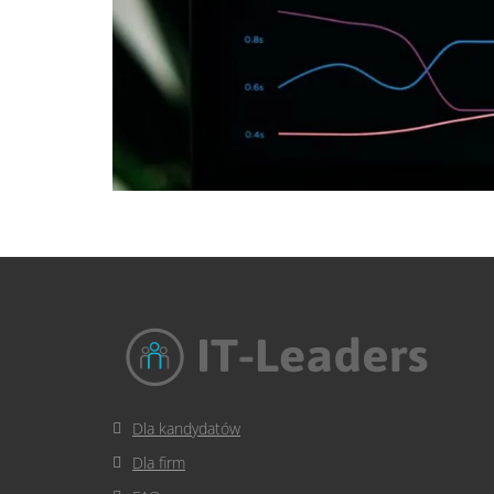
Dla kandydatów
Dla firm