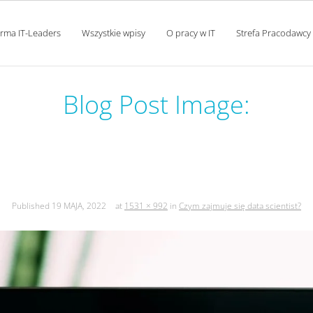
orma IT-Leaders
Wszystkie wpisy
O pracy w IT
Strefa Pracodawcy
Blog Post Image:
zym zajmuje się data scientis
Published
19 MAJA, 2022
at
1531 × 992
in
Czym zajmuje się data scientist?