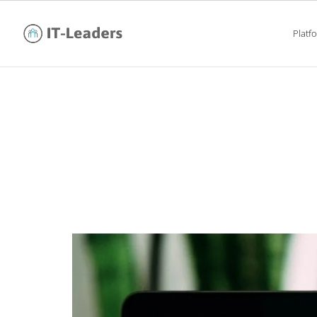
Platf
c