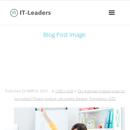
Blog Post Image:
czy 4-dniowy tydzień pracy to
przyszłość? pracuj mądrze, nie
ciężko: kanban, pomodoro i gtd
Published
26 MARCA, 2023
at
1200 × 628
in
Czy 4-dniowy tydzień pracy to
przyszłość? Pracuj mądrze, nie ciężko: Kanban, Pomodoro i GTD