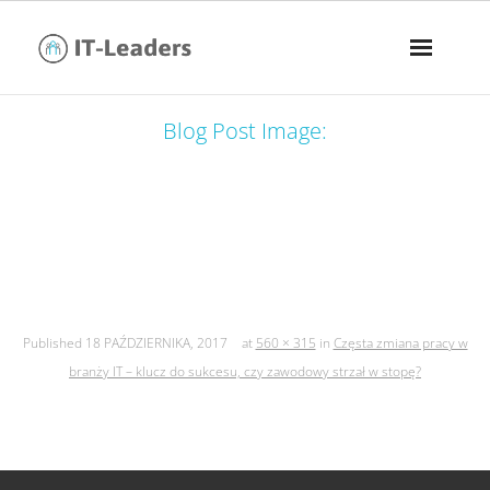
Blog Post Image:
częsta zmiana pracy w branży it –
klucz do sukcesu, czy zawodowy
strzał w stopę?
Published
18 PAŹDZIERNIKA, 2017
at
560 × 315
in
Częsta zmiana pracy w
branży IT – klucz do sukcesu, czy zawodowy strzał w stopę?