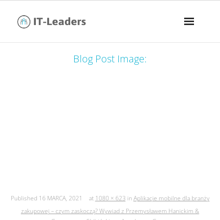
Blog Post Image:
aplikacje mobilne dla branży
zakupowej – czym zaskoczą? wywiad
z przemysławem hanickim &
grzegorzem skibińskim z appchance
group
Published
16 MARCA, 2021
at
1080 × 623
in
Aplikacje mobilne dla branży
zakupowej – czym zaskoczą? Wywiad z Przemysławem Hanickim &