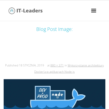
Blog Post Image:
wykorzystanie architektury docker’a w
aplikacjach node.js
Published
18 STYCZNIA, 2019
at
880 × 371
in
Wykorzystanie architektury
Docker’a w aplikacjach Node.js