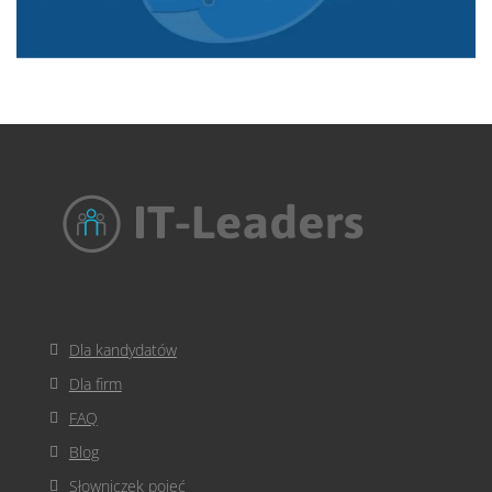
Dla kandydatów
Dla firm
FAQ
Blog
Słowniczek pojęć