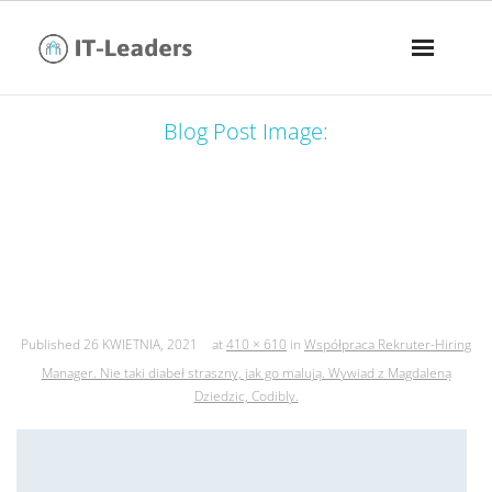
Blog Post Image:
współpraca rekruter-hiring manager.
nie taki diabeł straszny, jak go malują.
wywiad z magdaleną dziedzic, codibly.
Published
26 KWIETNIA, 2021
at
410 × 610
in
Współpraca Rekruter-Hiring
Manager. Nie taki diabeł straszny, jak go malują. Wywiad z Magdaleną
Dziedzic, Codibly.