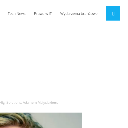
Tech News
Prawo w IT
Wydarzenia branżowe
to możliwe! wywiad z
iakiem.
 HighSolutions, Adamem Matysiakiem.