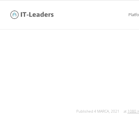
Platf
turkusowe zarządzan
ceo hi
Published
4 MARCA, 2021
at
1080 ×