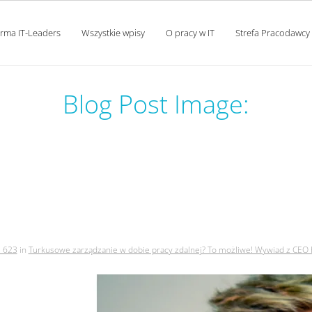
orma IT-Leaders
Wszystkie wpisy
O pracy w IT
Strefa Pracodawcy
Blog Post Image:
ie w dobie pracy zdalnej? 
ghsolutions, adamem matys
 623
in
Turkusowe zarządzanie w dobie pracy zdalnej? To możliwe! Wywiad z CEO