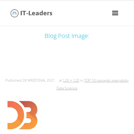
Blog Post Image:
top 10 narzędzi specjalisty data
science
Published
28 WRZEŚNIA, 2021
at
120 × 120
in
TOP 10 narzędzi specjalisty
Data Science