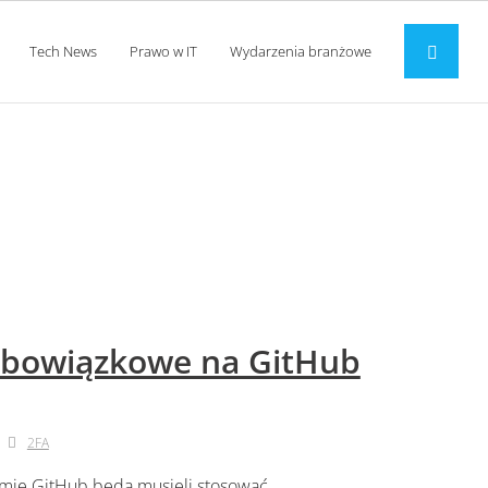
Tech News
Prawo w IT
Wydarzenia branżowe
 obowiązkowe na GitHub
2FA
ormie GitHub będą musieli stosować