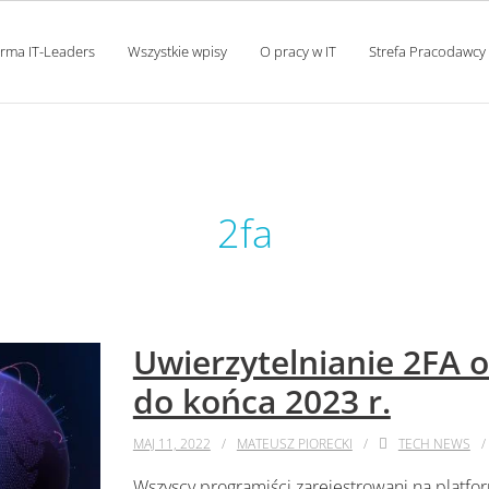
orma IT-Leaders
Wszystkie wpisy
O pracy w IT
Strefa Pracodawcy
tag:
2fa
Uwierzytelnianie 2FA
do końca 2023 r.
MAJ 11, 2022
MATEUSZ PIORECKI
TECH NEWS
Wszyscy programiści zarejestrowani na platf