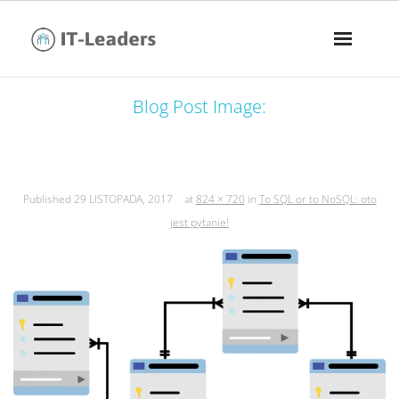
Blog Post Image:
to sql or to nosql: oto jest pytanie!
Published
29 LISTOPADA, 2017
at
824 × 720
in
To SQL or to NoSQL: oto
jest pytanie!