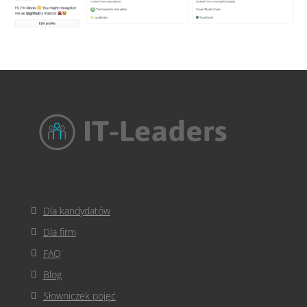
Dla kandydatów
Dla firm
FAQ
Blog
Słowniczek pojęć