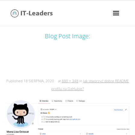
Blog Post Image:
jak stworzyć dobre readme profilu na
githubie?
Published
18 SIERPNIA, 2020
at
880 × 348
in
Jak stworzyć dobre README
profilu na GitHubie?