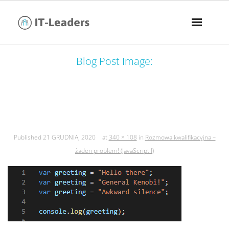
Blog Post Image:
rozmowa kwalifikacyjna – żaden
problem! (javascript i)
Published
21 GRUDNIA, 2020
at
340 × 108
in
Rozmowa kwalifikacyjna –
żaden problem! (JavaScript I)