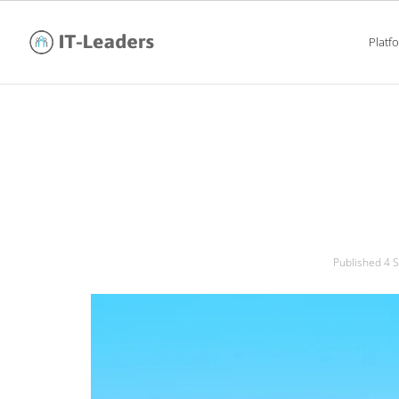
Platf
rewolucja w pracy
Published
4 