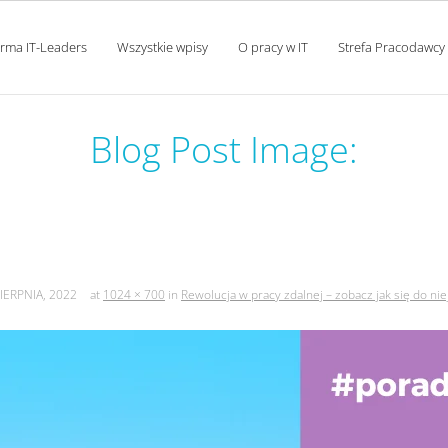
orma IT-Leaders
Wszystkie wpisy
O pracy w IT
Strefa Pracodawcy
Blog Post Image:
 zdalnej – zobacz jak się d
SIERPNIA, 2022
at
1024 × 700
in
Rewolucja w pracy zdalnej – zobacz jak się do ni