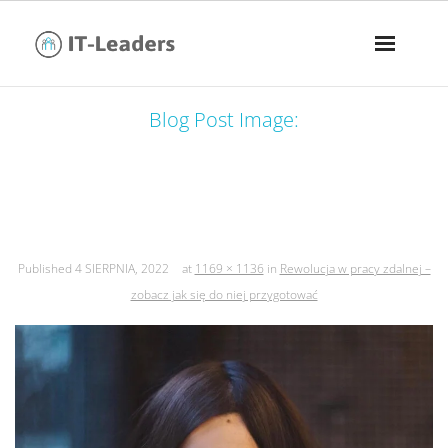
Blog Post Image:
rewolucja w pracy zdalnej – zobacz
jak się do niej przygotować
Published
4 SIERPNIA, 2022
at
1169 × 1136
in
Rewolucja w pracy zdalnej –
zobacz jak się do niej przygotować