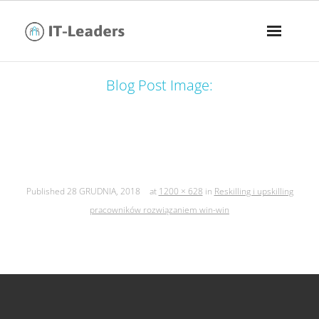
Blog Post Image:
reskilling i upskilling pracowników
rozwiązaniem win-win
Published
28 GRUDNIA, 2018
at
1200 × 628
in
Reskilling i upskilling
pracowników rozwiązaniem win-win