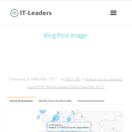
Blog Post Image:
python po raz pierwszy przed php!
wyniki badania stack overflow 2017.
Published
26 KWIETNIA, 2017
at
698 × 381
in
Python po raz pierwszy
przed PHP! Wyniki badania Stack Overflow 2017.