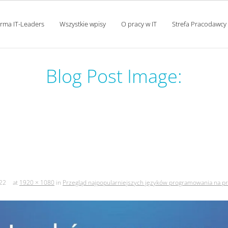
orma IT-Leaders
Wszystkie wpisy
O pracy w IT
Strefa Pracodawcy
Blog Post Image:
niejszych języków programo
lat 1965 – 2020.
22
at
1920 × 1080
in
Przegląd najpopularniejszych języków programowania na prz