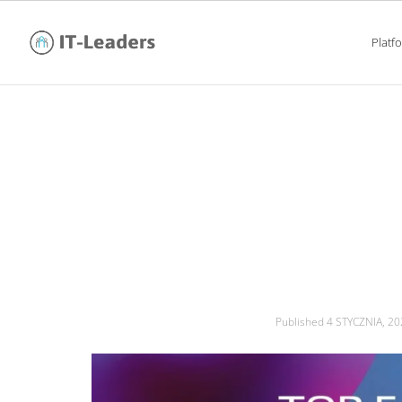
Platf
przegląd najpopular
Published
4 STYCZNIA, 20