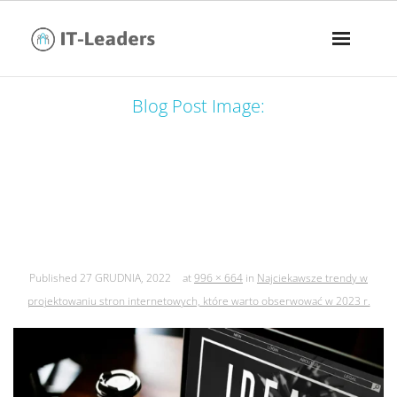
Blog Post Image:
najciekawsze trendy w projektowaniu
stron internetowych, które warto
obserwować w 2023 r.
Published
27 GRUDNIA, 2022
at
996 × 664
in
Najciekawsze trendy w
projektowaniu stron internetowych, które warto obserwować w 2023 r.