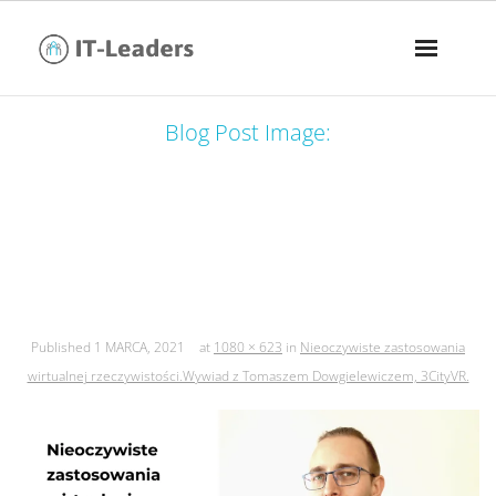
Blog Post Image:
nieoczywiste zastosowania wirtualnej
rzeczywistości.wywiad z tomaszem
dowgielewiczem, 3cityvr.
Published
1 MARCA, 2021
at
1080 × 623
in
Nieoczywiste zastosowania
wirtualnej rzeczywistości.Wywiad z Tomaszem Dowgielewiczem, 3CityVR.