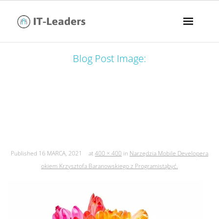
Blog Post Image:
narzędzia mobile developera okiem
krzysztofa baranowskiego z
programistąbyć.
Published
16 MARCA, 2021
at
400 × 400
in
Narzędzia Mobile Developera
okiem Krzysztofa Baranowskiego z Programistąbyć.