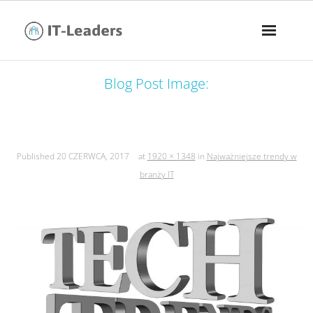
Blog Post Image:
najważniejsze trendy w branży it
Published
20 CZERWCA, 2017
at
1920 × 1348
in
Najważniejsze trendy w
branży IT