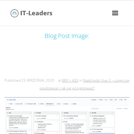
Blog Post Image:
nadchodzi vue 3 – czego się
spodziewać i jak się przygotować?
Published
25 WRZEŚNIA, 2020
at
880 × 455
in
Nadchodzi Vue 3 – czego się
spodziewać i jak się przygotować?