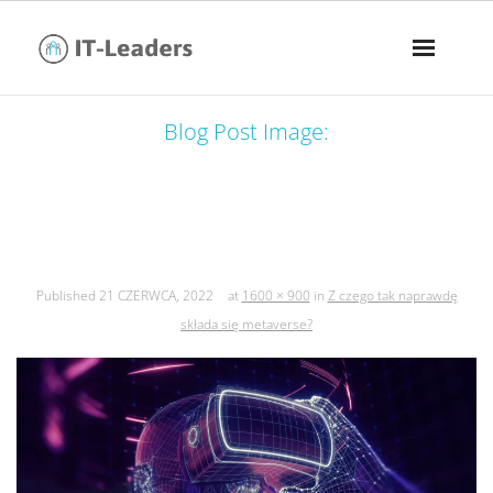
Blog Post Image:
z czego tak naprawdę składa się
metaverse?
Published
21 CZERWCA, 2022
at
1600 × 900
in
Z czego tak naprawdę
składa się metaverse?