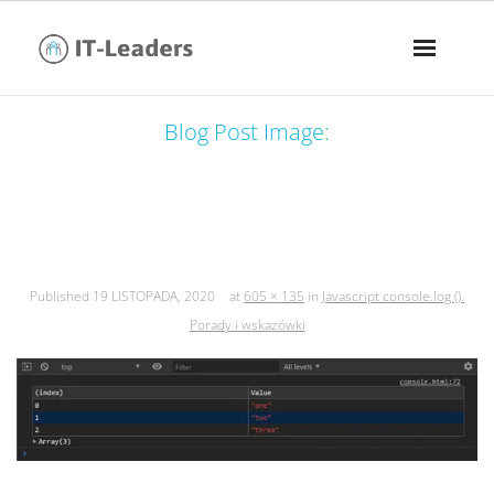
Blog Post Image:
javascript console.log (). porady i
wskazówki
Published
19 LISTOPADA, 2020
at
605 × 135
in
Javascript console.log ().
Porady i wskazówki