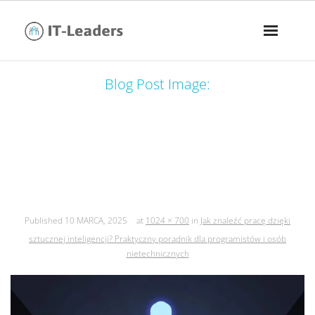
Blog Post Image:
jak znaleźć pracę dzięki sztucznej
inteligencji? praktyczny poradnik dla
programistów i osób nietechnicznych
Published
10 MARCA, 2025
at
1024 × 700
in
Jak znaleźć pracę dzięki
sztucznej inteligencji? Praktyczny poradnik dla programistów i osób
nietechnicznych