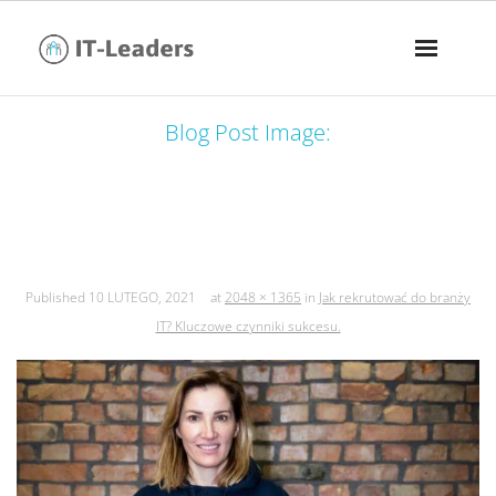
Blog Post Image:
jak rekrutować do branży it? kluczowe
czynniki sukcesu.
Published
10 LUTEGO, 2021
at
2048 × 1365
in
Jak rekrutować do branży
IT? Kluczowe czynniki sukcesu.