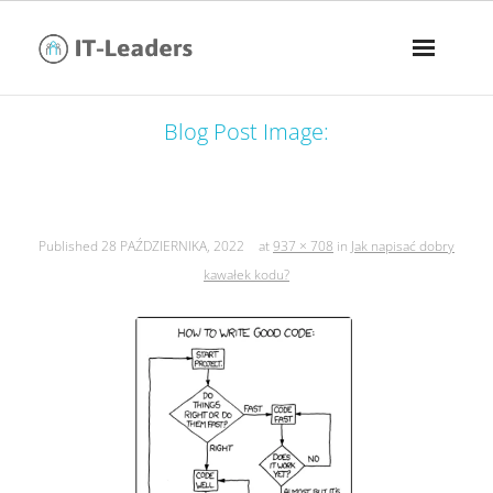
Blog Post Image:
jak napisać dobry kawałek kodu?
Published
28 PAŹDZIERNIKA, 2022
at
937 × 708
in
Jak napisać dobry
kawałek kodu?