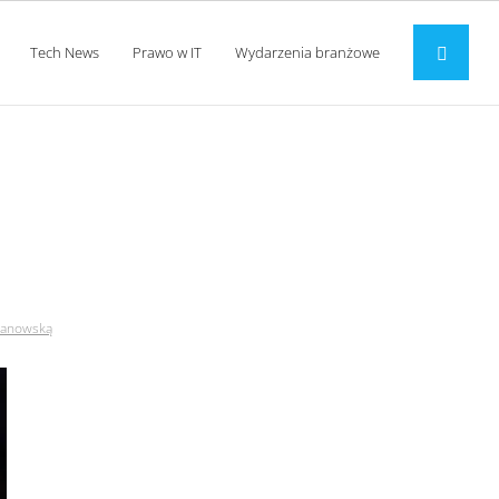
Tech News
Prawo w IT
Wydarzenia branżowe
kaczanowską
czanowską