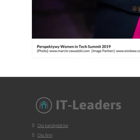
Dla kandydatów
Dla firm