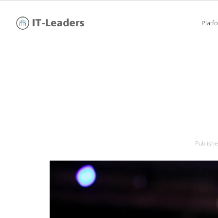
Platf
#itgirls –
Publish