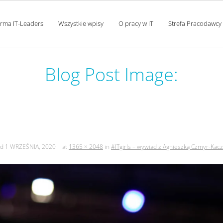
orma IT-Leaders
Wszystkie wpisy
O pracy w IT
Strefa Pracodawcy
Blog Post Image:
 wywiad z agnieszką czmyr-
ed
1 WRZEŚNIA, 2020
at
1365 × 2048
in
#ITgirls – wywiad z Agnieszką Czmyr-Ka