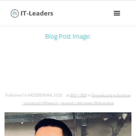
Blog Post Image:
grywalizacja w biznesie i procesach
hrowych – wywiad z adrianem
witkowskim
Published
16 PAŹDZIERNIKA, 2020
at
800 × 800
in
Grywalizacja w biznesie
i procesach HRowych – wywiad z Adrianem Witkowskim