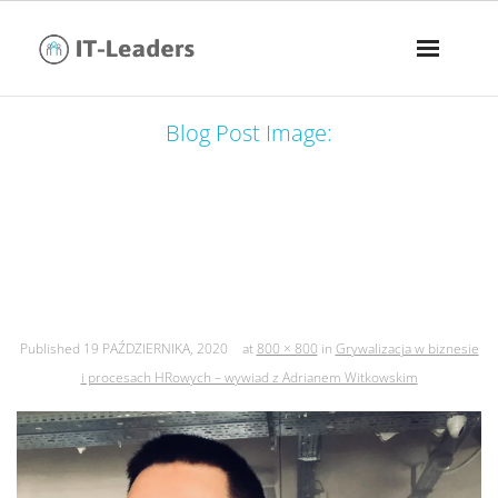
Blog Post Image:
grywalizacja w biznesie i procesach
hrowych – wywiad z adrianem
witkowskim
Published
19 PAŹDZIERNIKA, 2020
at
800 × 800
in
Grywalizacja w biznesie
i procesach HRowych – wywiad z Adrianem Witkowskim