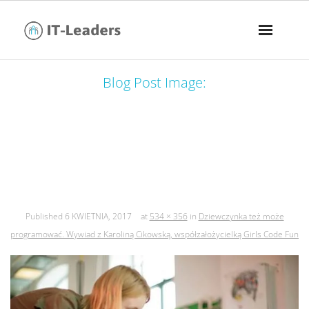
Blog Post Image:
dziewczynka też może programować.
wywiad z karoliną cikowską,
współzałożycielką girls code fun
Published
6 KWIETNIA, 2017
at
534 × 356
in
Dziewczynka też może
programować. Wywiad z Karoliną Cikowską, współzałożycielką Girls Code Fun