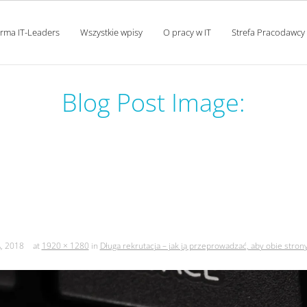
orma IT-Leaders
Wszystkie wpisy
O pracy w IT
Strefa Pracodawcy
Blog Post Image:
 – jak ją przeprowadzać, aby
zadowolone?
, 2018
at
1920 × 1280
in
Długa rekrutacja – jak ją przeprowadzać, aby obie stro