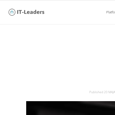
Platf
długa rekrutacja
Published
20 MAJA