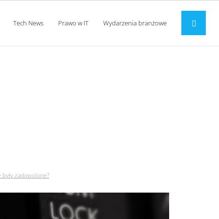
Tech News
Prawo w IT
Wydarzenia branżowe
 obie strony były
ny były zadowolone?