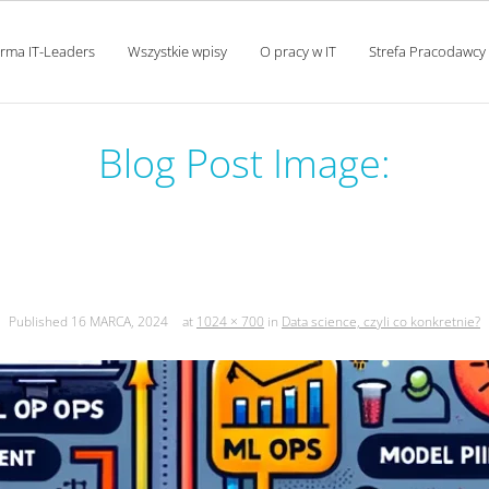
orma IT-Leaders
Wszystkie wpisy
O pracy w IT
Strefa Pracodawcy
Blog Post Image:
ta science, czyli co konkretn
Published
16 MARCA, 2024
at
1024 × 700
in
Data science, czyli co konkretnie?