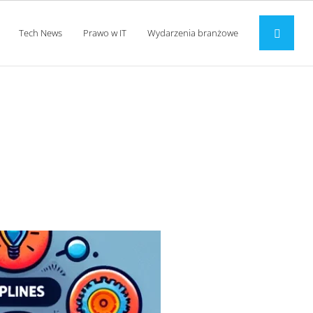
Tech News
Prawo w IT
Wydarzenia branżowe
ie?