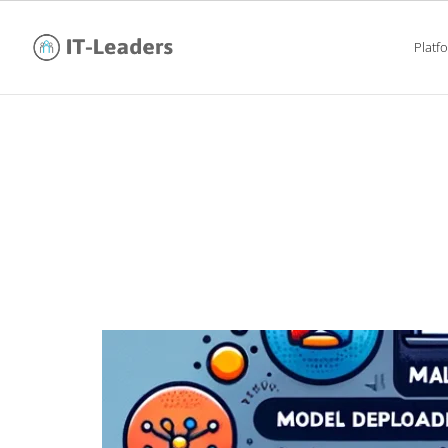
Platf
da