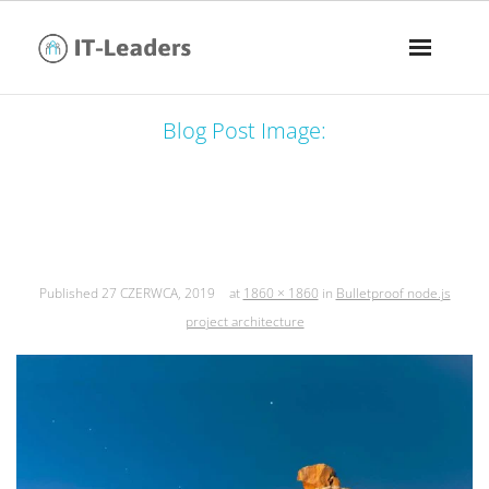
Blog Post Image:
bulletproof node.js project
architecture
Published
27 CZERWCA, 2019
at
1860 × 1860
in
Bulletproof node.js
project architecture