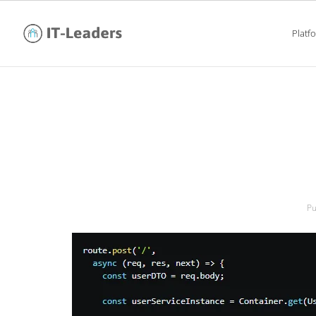
Platf
bulle
Pu