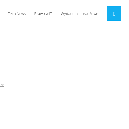
Tech News
Prawo w IT
Wydarzenia branżowe
ecture
ure