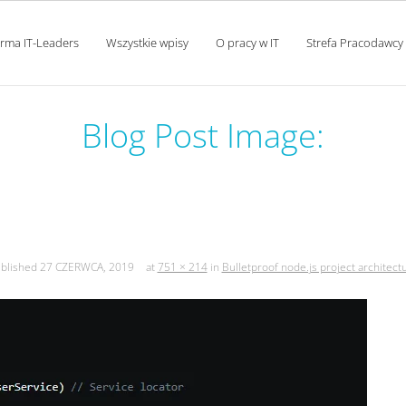
orma IT-Leaders
Wszystkie wpisy
O pracy w IT
Strefa Pracodawcy
Blog Post Image:
tproof node.js project archit
blished
27 CZERWCA, 2019
at
751 × 214
in
Bulletproof node.js project architect