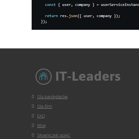
Dla kandydatów
Dla firm
FAQ
Blog
Słowniczek pojęć