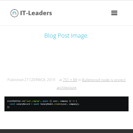
Blog Post Image:
bulletproof node.js project
architecture
Published
27 CZERWCA, 2019
at
751 × 89
in
Bulletproof node.js project
architecture