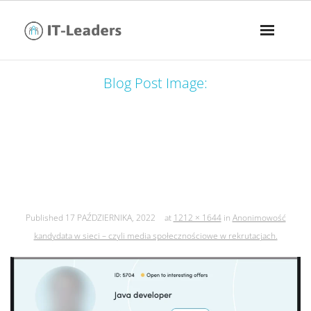
Blog Post Image:
anonimowość kandydata w sieci –
czyli media społecznościowe w
rekrutacjach.
Published
17 PAŹDZIERNIKA, 2022
at
1212 × 1644
in
Anonimowość
kandydata w sieci – czyli media społecznościowe w rekrutacjach.