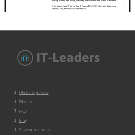
Dla kandydatów
Dla firm
FAQ
Blog
Słowniczek pojęć