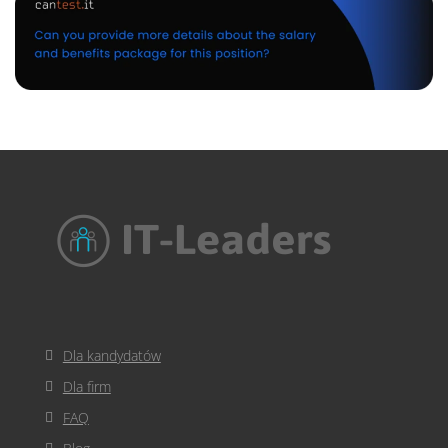
Dla kandydatów
Dla firm
FAQ