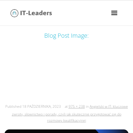
Blog Post Image:
angielski w it: kluczowe zwroty,
słownictwo i porady, czyli jak
skutecznie przygotować się do
rozmowy kwalifikacyjnej
Published
18 PAŹDZIERNIKA, 2023
at
975 × 238
in
Angielski w IT: kluczowe
zwroty, słownictwo i porady, czyli jak skutecznie przygotować się do
rozmowy kwalifikacyjnej