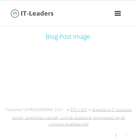
Blog Post Image:
angielski w it: kluczowe zwroty,
słownictwo i porady, czyli jak
skutecznie przygotować się do
rozmowy kwalifikacyjnej
Published
18 PAŹDZIERNIKA, 2023
at
975 × 667
in
Angielski w IT: kluczowe
zwroty, słownictwo i porady, czyli jak skutecznie przygotować się do
rozmowy kwalifikacyjnej