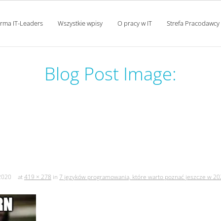
orma IT-Leaders
Wszystkie wpisy
O pracy w IT
Strefa Pracodawcy
Blog Post Image:
ania, które warto poznać j
cz. i (rust i go)
2020
at
419 × 278
in
7 języków programowania, które warto poznać jeszcze w 2020 