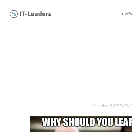
Platf
7 języków programow
Published
8 CZERWCA, 