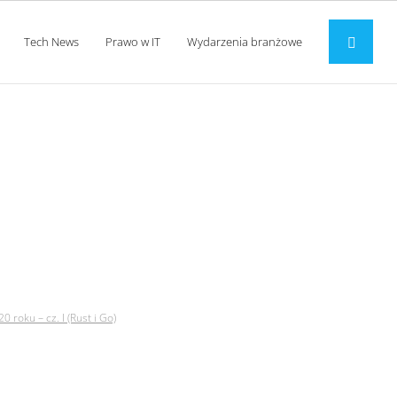
Tech News
Prawo w IT
Wydarzenia branżowe
eszcze w 2020 roku –
roku – cz. I (Rust i Go)