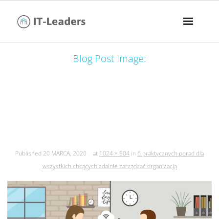
Blog Post Image:
6 praktycznych porad dla wszystkich
chcących zdalnie zarządzać
organizacją
Published
20 MARCA, 2020
at
1024 × 504
in
6 praktycznych porad dla
wszystkich chcących zdalnie zarządzać organizacją