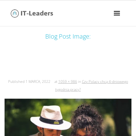
Blog Post Image:
czy polacy chcą 4-dniowego tygodnia
pracy?
Published
1 MARCA, 2022
at
1059 × 986
in
Czy Polacy chcą 4-dniowego
tygodnia pracy?