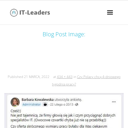
Blog Post Image:
czy polacy chcą 4-dniowego tygodnia
pracy?
Published
21 MARCA, 2022
at
434 × 443
in
Czy Polacy chcą 4-dniowego
tygodnia pracy?