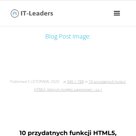
Blog Post Image:
10 przydatnych funkcji html5, których
mogłeś zapomnieć – cz. i
Published
5 LISTOPADA, 2020
at
940 × 788
in
10 przydatnych funkcji
HTML5, których mogłeś zapomnieć – cz. I